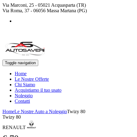
Via Marconi, 25 - 05021 Acquasparta (TR)
Via Roma, 37 - 06056 Massa Martana (PG)
+39 0744 943778
+39 329 4468643
Toggle navigation
Home
Le Nostre Offerte
Chi Siamo
Acquistiamo il tuo usato
Noleggio
Contatti
Home
Le Nostre Auto a Noleggio
Twizy 80
Twizy 80
RENAULT