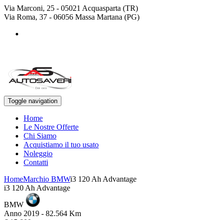
Via Marconi, 25 - 05021 Acquasparta (TR)
Via Roma, 37 - 06056 Massa Martana (PG)
+39 0744 943778
+39 329 4468643
Toggle navigation
Home
Le Nostre Offerte
Chi Siamo
Acquistiamo il tuo usato
Noleggio
Contatti
Home
Marchio BMW
i3 120 Ah Advantage
i3 120 Ah Advantage
BMW
Anno 2019 - 82.564 Km