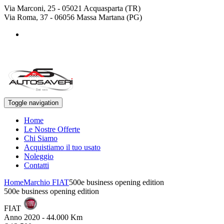
Via Marconi, 25 - 05021 Acquasparta (TR)
Via Roma, 37 - 06056 Massa Martana (PG)
+39 0744 943778
+39 329 4468643
Toggle navigation
Home
Le Nostre Offerte
Chi Siamo
Acquistiamo il tuo usato
Noleggio
Contatti
Home
Marchio FIAT
500e business opening edition
500e business opening edition
FIAT
Anno 2020 - 44.000 Km