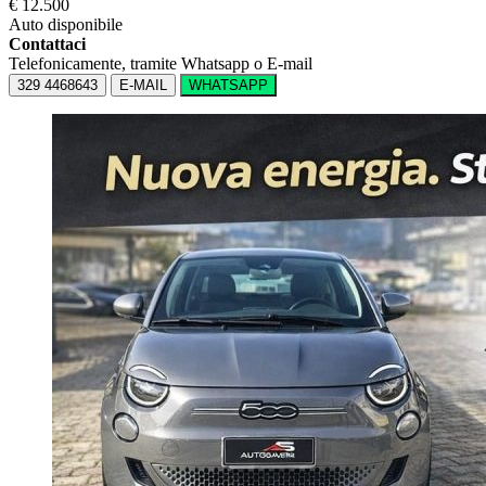
€ 12.500
Auto disponibile
Contattaci
Telefonicamente, tramite Whatsapp o E-mail
329 4468643
E-MAIL
WHATSAPP