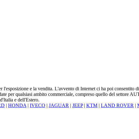
'esposizione e la vendita. L'avvento di Internet ci ha poi consentito di
lidate per qualsiasi ambito commerciale, compreso quello del settore
'Italia e dell'Estero.
RD
|
HONDA
|
IVECO
|
JAGUAR
|
JEEP
|
KTM
|
LAND ROVER
|