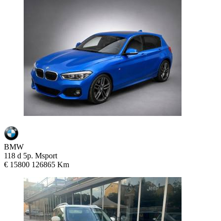
BMW
118 d 5p. Msport
€ 15800
126865 Km