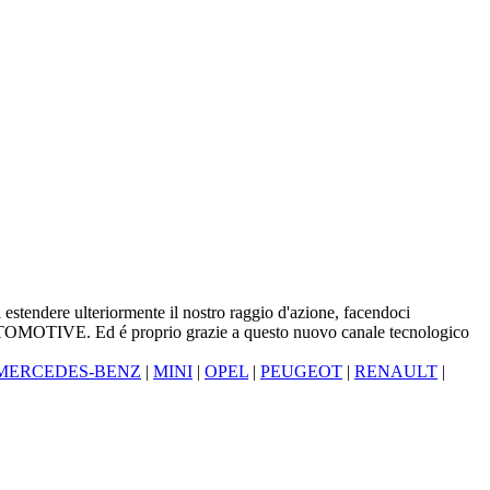
 estendere ulteriormente il nostro raggio d'azione, facendoci
 AUTOMOTIVE. Ed é proprio grazie a questo nuovo canale tecnologico
MERCEDES-BENZ
|
MINI
|
OPEL
|
PEUGEOT
|
RENAULT
|