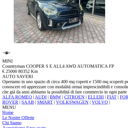
MINI
Countryman COOPER S E ALL4 AWD AUTOMATICA FP
€ 25000
80352 Km
AUTO SAVERI
Operiamo in uno spazio di circa 400 mq coperti e 1500 mq scoperti per l
conoscere ed apprezzare con modalitá ormai imprescindibili e conso
che giá da anni abbiamo la possibilitá di fare commercio in ogni parte d
ALFA ROMEO
|
AUDI
|
BMW
|
CITROEN
|
ELLEBI
|
FIAT
|
FO
ROVER
|
SAAB
|
SMART
|
VOLKSWAGEN
|
VOLVO
|
MENU
Home
Le Nostre Offerte
Chi Siamo
Acquistiamo il tuo usato