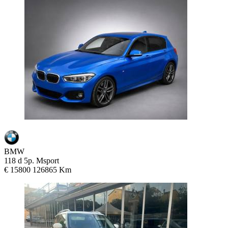
BMW
118 d 5p. Msport
€ 15800
126865 Km