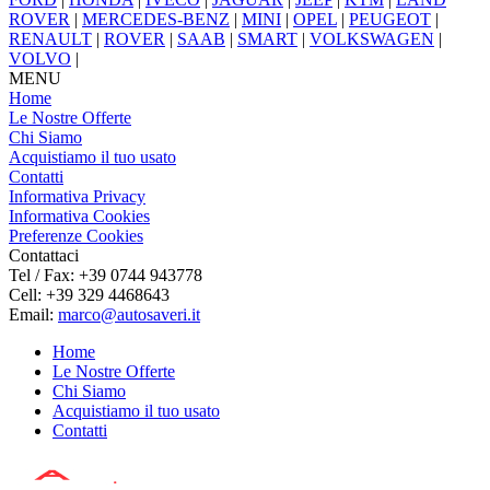
ROVER
|
MERCEDES-BENZ
|
MINI
|
OPEL
|
PEUGEOT
|
RENAULT
|
ROVER
|
SAAB
|
SMART
|
VOLKSWAGEN
|
VOLVO
|
MENU
Home
Le Nostre Offerte
Chi Siamo
Acquistiamo il tuo usato
Contatti
Informativa Privacy
Informativa Cookies
Preferenze Cookies
Contattaci
Tel / Fax: +39 0744 943778
Cell: +39 329 4468643
Email:
marco@autosaveri.it
Home
Le Nostre Offerte
Chi Siamo
Acquistiamo il tuo usato
Contatti