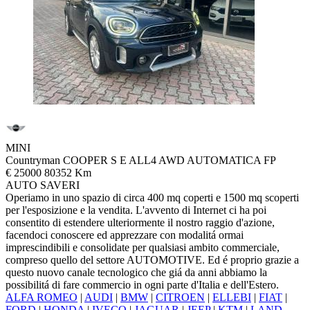
MINI
Countryman COOPER S E ALL4 AWD AUTOMATICA FP
€ 25000
80352 Km
AUTO SAVERI
Operiamo in uno spazio di circa 400 mq coperti e 1500 mq scoperti
per l'esposizione e la vendita. L'avvento di Internet ci ha poi
consentito di estendere ulteriormente il nostro raggio d'azione,
facendoci conoscere ed apprezzare con modalitá ormai
imprescindibili e consolidate per qualsiasi ambito commerciale,
compreso quello del settore AUTOMOTIVE. Ed é proprio grazie a
questo nuovo canale tecnologico che giá da anni abbiamo la
possibilitá di fare commercio in ogni parte d'Italia e dell'Estero.
ALFA ROMEO
|
AUDI
|
BMW
|
CITROEN
|
ELLEBI
|
FIAT
|
FORD
|
HONDA
|
IVECO
|
JAGUAR
|
JEEP
|
KTM
|
LAND