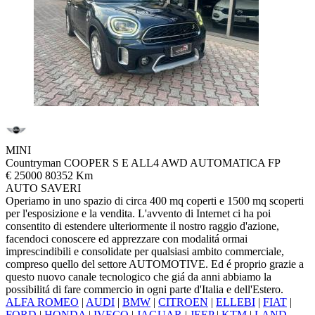
MINI
Countryman COOPER S E ALL4 AWD AUTOMATICA FP
€ 25000
80352 Km
AUTO SAVERI
Operiamo in uno spazio di circa 400 mq coperti e 1500 mq scoperti
per l'esposizione e la vendita. L'avvento di Internet ci ha poi
consentito di estendere ulteriormente il nostro raggio d'azione,
facendoci conoscere ed apprezzare con modalitá ormai
imprescindibili e consolidate per qualsiasi ambito commerciale,
compreso quello del settore AUTOMOTIVE. Ed é proprio grazie a
questo nuovo canale tecnologico che giá da anni abbiamo la
possibilitá di fare commercio in ogni parte d'Italia e dell'Estero.
ALFA ROMEO
|
AUDI
|
BMW
|
CITROEN
|
ELLEBI
|
FIAT
|
FORD
|
HONDA
|
IVECO
|
JAGUAR
|
JEEP
|
KTM
|
LAND