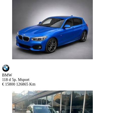
BMW
118 d 5p. Msport
€ 15800
126865 Km