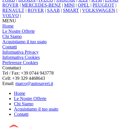
ROVER
|
MERCEDES-BENZ
|
MINI
|
OPEL
|
PEUGEOT
|
RENAULT
|
ROVER
|
SAAB
|
SMART
|
VOLKSWAGEN
|
VOLVO
|
MENU
Home
Le Nostre Offerte
Chi Siamo
Acquistiamo il tuo usato
Contatti
Informativa Privacy
Informativa Cookies
Preferenze Cookies
Contattaci
Tel / Fax: +39 0744 943778
Cell: +39 329 4468643
Email:
marco@autosaveri.it
Home
Le Nostre Offerte
Chi Siamo
Acquistiamo il tuo usato
Contatti