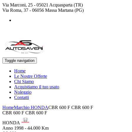
Via Marconi, 25 - 05021 Acquasparta (TR)
Via Roma, 37 - 06056 Massa Martana (PG)
+39 0744 943778
+39 329 4468643
Toggle navigation
Home
Le Nostre Offerte
Chi Siamo
Acquistiamo il tuo usato
Noleggio
Contatti
Home
Marchio HONDA
CBR 600 F CBR 600 F
CBR 600 F CBR 600 F
HONDA
Anno 1998 - 44.000 Km