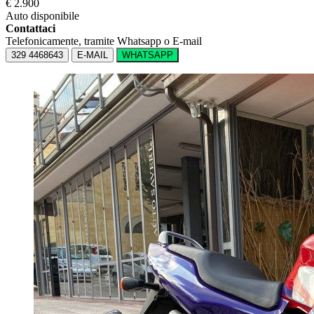
€ 2.900
Auto disponibile
Contattaci
Telefonicamente, tramite Whatsapp o E-mail
329 4468643
E-MAIL
WHATSAPP