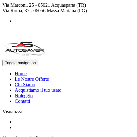
Via Marconi, 25 - 05021 Acquasparta (TR)
Via Roma, 37 - 06056 Massa Martana (PG)
+39 0744 943778
+39 329 4468643
Toggle navigation
Home
Le Nostre Offerte
Chi Siamo
Acquistiamo il tuo usato
Noleggio
Contatti
Visualizza