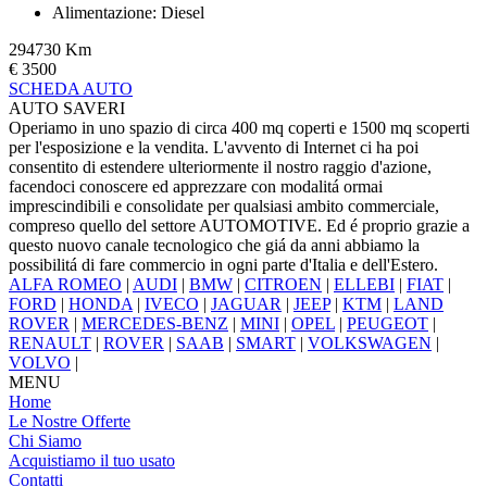
Alimentazione: Diesel
294730 Km
€ 3500
SCHEDA AUTO
AUTO SAVERI
Operiamo in uno spazio di circa 400 mq coperti e 1500 mq scoperti
per l'esposizione e la vendita. L'avvento di Internet ci ha poi
consentito di estendere ulteriormente il nostro raggio d'azione,
facendoci conoscere ed apprezzare con modalitá ormai
imprescindibili e consolidate per qualsiasi ambito commerciale,
compreso quello del settore AUTOMOTIVE. Ed é proprio grazie a
questo nuovo canale tecnologico che giá da anni abbiamo la
possibilitá di fare commercio in ogni parte d'Italia e dell'Estero.
ALFA ROMEO
|
AUDI
|
BMW
|
CITROEN
|
ELLEBI
|
FIAT
|
FORD
|
HONDA
|
IVECO
|
JAGUAR
|
JEEP
|
KTM
|
LAND
ROVER
|
MERCEDES-BENZ
|
MINI
|
OPEL
|
PEUGEOT
|
RENAULT
|
ROVER
|
SAAB
|
SMART
|
VOLKSWAGEN
|
VOLVO
|
MENU
Home
Le Nostre Offerte
Chi Siamo
Acquistiamo il tuo usato
Contatti